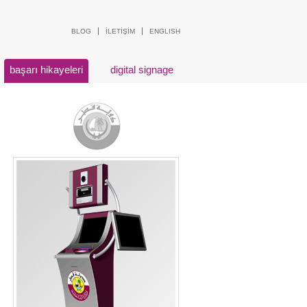
BLOG
İLETİŞİM
ENGLISH
başarı hikayeleri
digital signage