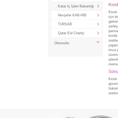
Kios
Katar İç İşleri Bakanlığı
Kiosk 
Nevşehir KAB-HIB
için b
getire
TURSAB
yerleş
parmak
Qatar Eid Charity
kimlik
üretil
Otomotiv
yapan 
imza p
üzerin
işleml
memurl
Son
Kiosk 
güvenl
hüküme
üretim