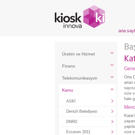
ana say
Üretim ve Hizmet
Finans
Gene
Orta D
Telekomunikasyon
artan 
sayısı
Kamu
vize v
hale g
ASKİ
Mevc
Denizli Belediyesi
Katar’
yaşan
DNRD
yapıla
Erzurum 2011
vize v