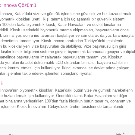
k İnnova Çözümü
İnnova, Katar’daki vize ve gümrük işlemlerine güvenlik ve hız kazandırmak
iyometrik kioskları üretti. Kişi tanıma için üç aşamalı bir güvenlik sistemi
n 100’den fazla biyometrik kiosk, Katar Havaalanı ve devlet binalarına
tirildi. Kiosk üzerindeki biyometrik tarama ekipmanları, başvuranların önce
 izini alıyor, sonra iris taraması başlatıyor ve son olarak da yüz taramasıyla
 denetimini tamamlıyor. Kiosk İnnova tarafından Türkiye’deki tesislerde
en bu kiosklar yeni vize başvuruları da alabiliyor. Vize başvurusu için giriş
kişiler kimlik bilgilerini sisteme giriyor, biyometrik taramadan geçiyor ve dijital
anelinde başvurularını imzalayarak başvurularını tamamlıyor. Kioskun
de yer alan iki adet dokunmatik LCD ekrandan birincisi, başvuru sahibinin
erini kontrol etmesi için kullanılıyor. İkinci ekranda ise devlet adına çalışan
ar işlemleri takip ederek işlemleri sonuçlandırıyorlar.
uç
İnnova’nın biyometrik kioskları Katar’daki bütün vize ve gümrük hareketlerini
e hızlandırmak için kullanılıyor. Öncelikli olarak Katar Havaalanı ve diğer
t binalarına yerleştirilen 100’den fazla kioskun bütün tasarım, donanım ve
 işlemleri Kiosk İnnova’nın Türkiye’deki üretim tesislerinde tamamlandı.