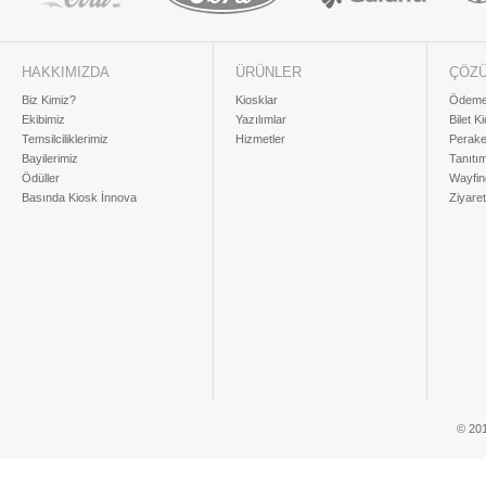
HAKKIMIZDA
ÜRÜNLER
ÇÖZ
Biz Kimiz?
Kiosklar
Ödeme 
Ekibimiz
Yazılımlar
Bilet K
Temsilciliklerimiz
Hizmetler
Perake
Bayilerimiz
Tanıtı
Ödüller
Wayfin
Basında Kiosk İnnova
Ziyaret
© 201