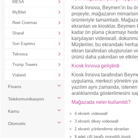
MESA
Kiosk İnnova, Beymen’in bu ö
MyBilet
projeyle, mağazanın mimarisini
ürünleriyle tamamladı. Mağaza
Reel Cinemas
ekranları ve kiosklar, Beymen
kadar ön plana çıkarmayı hedefl
Sharaf
karşılayan videowall, dokunmati
Sun Express
Müşteriler, bu ekrandaki herh
ekran tarafından oluşturulan v
Teknosa
ürünü daha yakından ve etkiley
Trump Towers
Kiosk İnnova geliştirdi
Kiosk İnnova tarafından Beymen
Vialand
uygulama, merkezi yönetim yazı
Finans
yazılım aynı zamanda, istenen 
aralıklarında gösterilmesini sağ
Telekomunikasyon
Mağazada neler kullanıldı?
Kamu
4 ekranlı videowall
3 ekranlı dikey videowall
Otomotiv
2 ekranlı yönlendirme ekranları
9 adet çift taraflı monolith kiosk