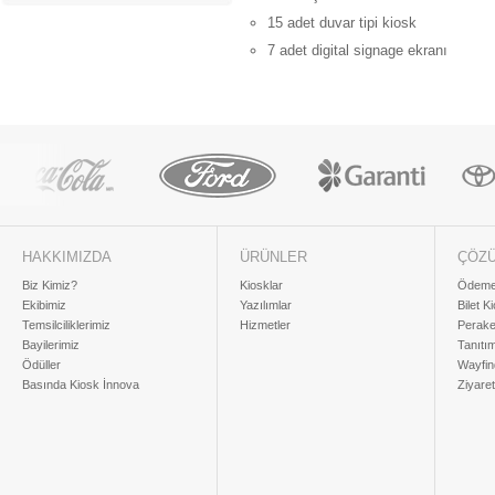
15 adet duvar tipi kiosk
7 adet digital signage ekranı
HAKKIMIZDA
ÜRÜNLER
ÇÖZ
Biz Kimiz?
Kiosklar
Ödeme 
Ekibimiz
Yazılımlar
Bilet K
Temsilciliklerimiz
Hizmetler
Perake
Bayilerimiz
Tanıtı
Ödüller
Wayfin
Basında Kiosk İnnova
Ziyaret