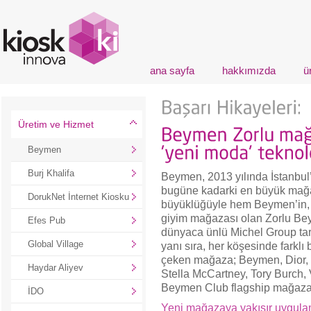
ana sayfa
hakkımızda
ü
Üretim ve Hizmet
Beymen
Burj Khalifa
Beymen, 2013 yılında İstanbul’
bugüne kadarki en büyük mağaz
DorukNet İnternet Kiosku
büyüklüğüyle hem Beymen’in, 
giyim mağazası olan Zorlu B
Efes Pub
dünyaca ünlü Michel Group ta
Global Village
yanı sıra, her köşesinde farklı 
çeken mağaza; Beymen, Dior, 
Haydar Aliyev
Stella McCartney, Tory Burch, V
Beymen Club flagship mağazalar
İDO
Yeni mağazaya yakışır uygula