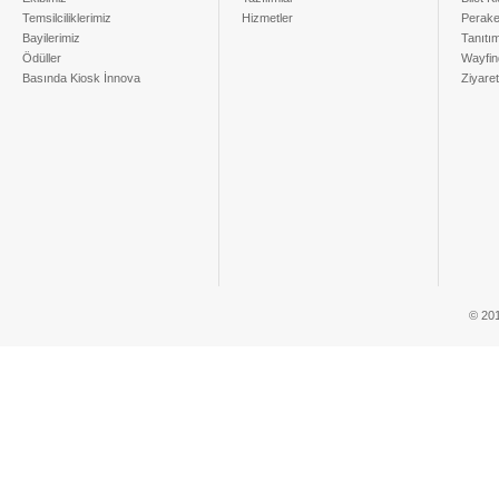
Temsilciliklerimiz
Hizmetler
Perake
Bayilerimiz
Tanıtı
Ödüller
Wayfin
Basında Kiosk İnnova
Ziyaret
© 201