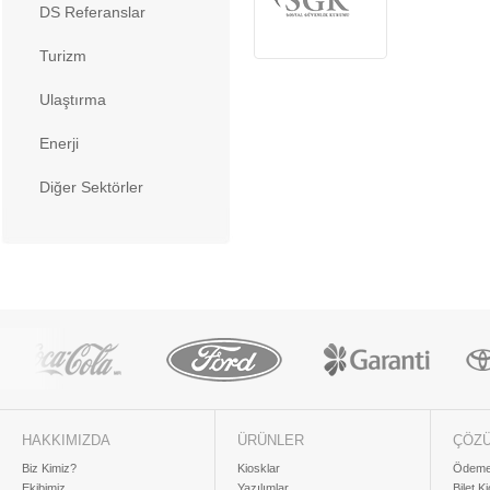
DS Referanslar
Turizm
Ulaştırma
Enerji
Diğer Sektörler
HAKKIMIZDA
ÜRÜNLER
ÇÖZ
Biz Kimiz?
Kiosklar
Ödeme 
Ekibimiz
Yazılımlar
Bilet K