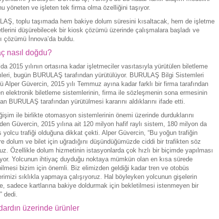
 yöneten ve işleten tek firma olma özelliğini taşıyor.
AŞ, toplu taşımada hem bakiye dolum süresini kısaltacak, hem de işletme
tlerini düşürebilecek bir kiosk çözümü üzerinde çalışmalara başladı ve
ğı çözümü İnnova’da buldu.
aç nasıl doğdu?
da 2015 yılının ortasına kadar işletmeciler vasıtasıyla yürütülen biletleme
mleri, bugün BURULAŞ tarafından yürütülüyor. BURULAŞ Bilgi Sistemleri
 Alper Güvercin, 2015 yılı Temmuz ayına kadar farklı bir firma tarafından
len elektronik biletleme sistemlerinin, firma ile sözleşmenin sona ermesinin
an BURULAŞ tarafından yürütülmesi kararını aldıklarını ifade etti.
işim ile birlikte otomasyon sistemlerinin önemi üzerinde durduklarını
en Güvercin, 2015 yılına ait 120 milyon hafif raylı sistem, 180 milyon da
 yolcu trafiği olduğuna dikkat çekti. Alper Güvercin, “Bu yoğun trafiğin
re dolum ve bilet için uğradığını düşündüğümüzde ciddi bir trafikten söz
uz. Özellikle dolum hizmetinin istasyonlarda çok hızlı bir biçimde yapılması
iyor. Yolcunun ihtiyaç duyduğu noktaya mümkün olan en kısa sürede
ilmesi bizim için önemli. Biz elimizden geldiği kadar tren ve otobüs
erimizi sıklıkla yapmaya çalışıyoruz. Hal böyleyken yolcunun gişelerin
, sadece kartlarına bakiye doldurmak için bekletilmesi istenmeyen bir
 dedi.
dardın üzerinde ürünler