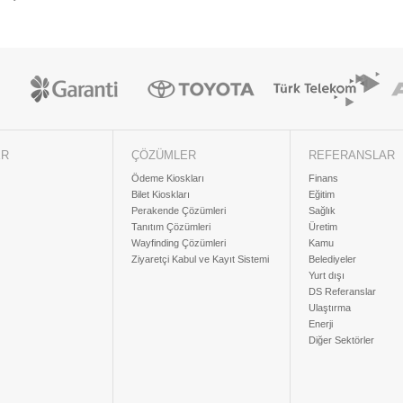
ER
ÇÖZÜMLER
REFERANSLAR
Ödeme Kioskları
Finans
Bilet Kioskları
Eğitim
Perakende Çözümleri
Sağlık
Tanıtım Çözümleri
Üretim
Wayfinding Çözümleri
Kamu
Ziyaretçi Kabul ve Kayıt Sistemi
Belediyeler
Yurt dışı
DS Referanslar
Ulaştırma
Enerji
Diğer Sektörler