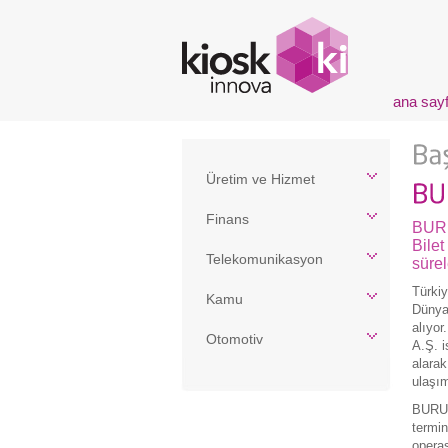
ana say
Üretim ve Hizmet
Finans
BURU
Bilet
Telekomunikasyon
sürel
Türkiy
Kamu
Dünya 
alıyor
Otomotiv
A.Ş. i
alarak
ulaşım
BURULA
termin
operas