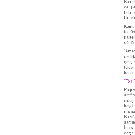
Bu no
de işl
belirt
bir ürü
Kamu 
tecrüb
kalite
sürdür
“Amac
özelli
çalışm
taleb
konusu
“Tari
Projey
aktif 
olduğu
kayded
manası
Bu sür
şartna
İnnova
gerçek