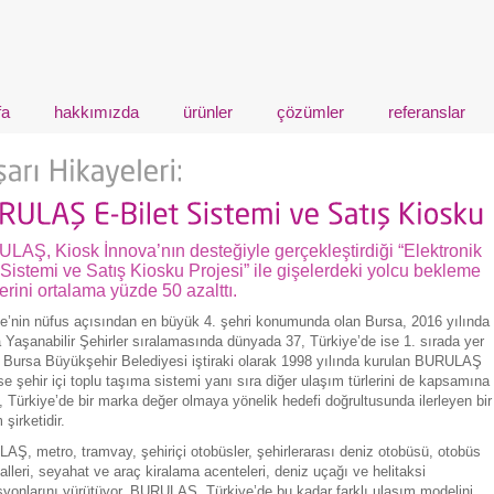
fa
hakkımızda
ürünler
çözümler
referanslar
LAŞ, Kiosk İnnova’nın desteğiyle gerçekleştirdiği “Elektronik
 Sistemi ve Satış Kiosku Projesi” ile gişelerdeki yolcu bekleme
erini ortalama yüzde 50 azalttı.
e’nin nüfus açısından en büyük 4. şehri konumunda olan Bursa, 2016 yılında
Yaşanabilir Şehirler sıralamasında dünyada 37, Türkiye’de ise 1. sırada yer
. Bursa Büyükşehir Belediyesi iştiraki olarak 1998 yılında kurulan BURULAŞ
se şehir içi toplu taşıma sistemi yanı sıra diğer ulaşım türlerini de kapsamına
, Türkiye’de bir marka değer olmaya yönelik hedefi doğrultusunda ilerleyen bir
 şirketidir.
Ş, metro, tramvay, şehiriçi otobüsler, şehirlerarası deniz otobüsü, otobüs
alleri, seyahat ve araç kiralama acenteleri, deniz uçağı ve helitaksi
yonlarını yürütüyor. BURULAŞ, Türkiye’de bu kadar farklı ulaşım modelini