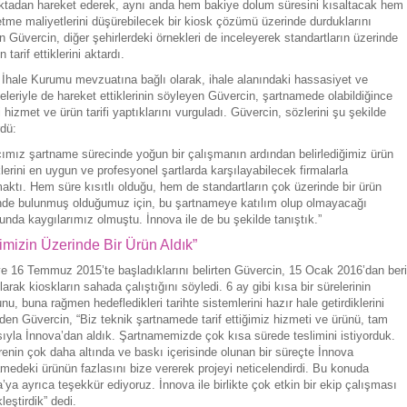
ktadan hareket ederek, aynı anda hem bakiye dolum süresini kısaltacak hem
etme maliyetlerini düşürebilecek bir kiosk çözümü üzerinde durduklarını
en Güvercin, diğer şehirlerdeki örnekleri de inceleyerek standartların üzerinde
n tarif ettiklerini aktardı.
İhale Kurumu mevzuatına bağlı olarak, ihale alanındaki hassasiyet ve
eleriyle de hareket ettiklerinin söyleyen Güvercin, şartnamede olabildiğince
li hizmet ve ürün tarifi yaptıklarını vurguladı. Güvercin, sözlerini şu şekilde
dü:
ımız şartname sürecinde yoğun bir çalışmanın ardından belirlediğimiz ürün
klerini en uygun ve profesyonel şartlarda karşılayabilecek firmalarla
aktı. Hem süre kısıtlı olduğu, hem de standartların çok üzerinde bir ürün
inde bulunmuş olduğumuz için, bu şartnameye katılım olup olmayacağı
nda kaygılarımız olmuştu. İnnova ile de bu şekilde tanıştık.”
fimizin Üzerinde Bir Ürün Aldık”
e 16 Temmuz 2015’te başladıklarını belirten Güvercin, 15 Ocak 2016’dan beri
olarak kioskların sahada çalıştığını söyledi. 6 ay gibi kısa bir sürelerinin
nu, buna rağmen hedefledikleri tarihte sistemlerini hazır hale getirdiklerini
en Güvercin, “Biz teknik şartnamede tarif ettiğimiz hizmeti ve ürünü, tam
yla İnnova’dan aldık. Şartnamemizde çok kısa sürede teslimini istiyorduk.
enin çok daha altında ve baskı içerisinde olunan bir süreçte İnnova
medeki ürünün fazlasını bize vererek projeyi neticelendirdi. Bu konuda
’ya ayrıca teşekkür ediyoruz. İnnova ile birlikte çok etkin bir ekip çalışması
leştirdik” dedi.