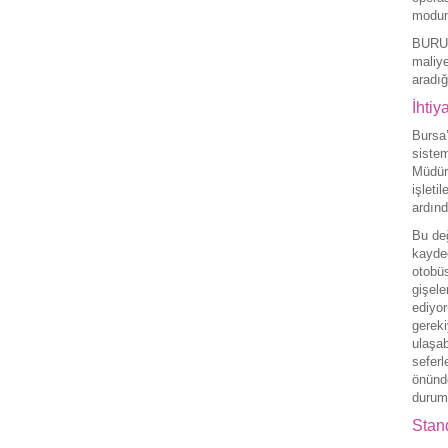
modunu
BURUL
maliye
aradı
İhtiy
Bursa’
siste
Müdürü
işleti
ardınd
Bu değ
kayded
otobüs
gişele
ediyor
gerek
ulaşab
seferl
önünde
durum”
Stan