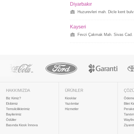
Diyarbakır
Huzurevleri mah. Dicle kent bul
Kayseri
Fevzi Çakmak Mah. Sivas Cad. 
HAKKIMIZDA
ÜRÜNLER
ÇÖZ
Biz Kimiz?
Kiosklar
Ödeme 
Ekibimiz
Yazılımlar
Bilet K
Temsilciliklerimiz
Hizmetler
Perake
Bayilerimiz
Tanıtı
Ödüller
Wayfin
Basında Kiosk İnnova
Ziyaret