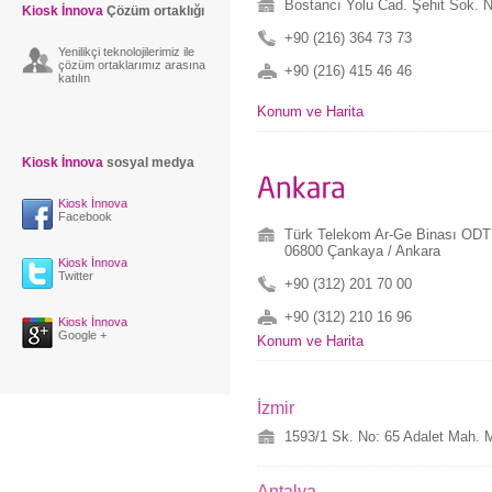
Bostancı Yolu Cad. Şehit Sok. 
Kiosk İnnova
Çözüm ortaklığı
+90 (216) 364 73 73
Yenilikçi teknolojilerimiz ile
çözüm ortaklarımız arasına
+90 (216) 415 46 46
katılın
Konum ve Harita
Kiosk İnnova
sosyal medya
Kiosk İnnova
Facebook
Türk Telekom Ar-Ge Binası ODTÜ
06800 Çankaya / Ankara
Kiosk İnnova
Twitter
+90 (312) 201 70 00
+90 (312) 210 16 96
Kiosk İnnova
Google +
Konum ve Harita
İzmir
1593/1 Sk. No: 65 Adalet Mah. M
Antalya