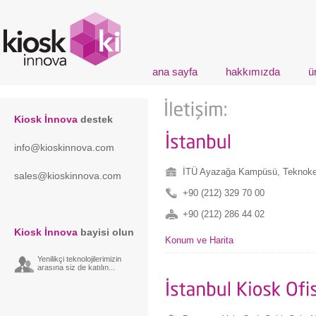
ana sayfa
hakkımızda
ü
Kiosk İnnova
destek
info@kioskinnova.com
İTÜ Ayazağa Kampüsü, Teknoken
sales@kioskinnova.com
+90 (212) 329 70 00
+90 (212) 286 44 02
Kiosk İnnova
bayisi olun
Konum ve Harita
Yenilikçi teknolojilerimizin
arasına siz de katılın...