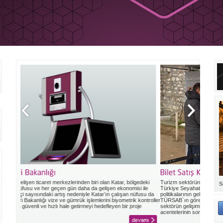
atar, bölgedeki
Turizm sektörünün gelişmesini sağlamak amacıyla 1972`de kurulan
S
 ekonomisi ile
Türkiye Seyahat Acenteleri Birliği (TÜRSAB), aynı zamanda turizm
 çalışan nüfusu da
politikalarının geliştirilmesi konusunda da önemli görevler üstleniyor.
biyometrik kontroller
TÜRSAB`ın görevleri arasında profesyonel disiplinleri inşa etmek,
en bir proje
sektörün gelişimine yönelik aktiviteler düzenlemek ve seyahat
acentelerinin sorunlarına yönelik çözümler üze...