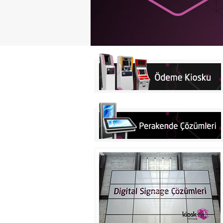
ğazası olan Zorlu Beymen mağazası,
Orta Doğu’nun gelişen ticaret merkezlerinden biri olan K
ital signage ve kiosk ürünleriyle
önemini, artan nüfusu ve her geçen gün daha da gelişen
rçekleştirilen projede, ürün
artırıyor. Ziyaretçi sayısındaki artış nedeniyle Katar’ın
göz alıcı görüntüleme teknolojileri
arttığı için, İçişleri Bakanlığı vize ve gümrük işlemlerini 
aracılığıyla daha güvenli ve hızlı hale getirmeyi hedefley
başlatt...