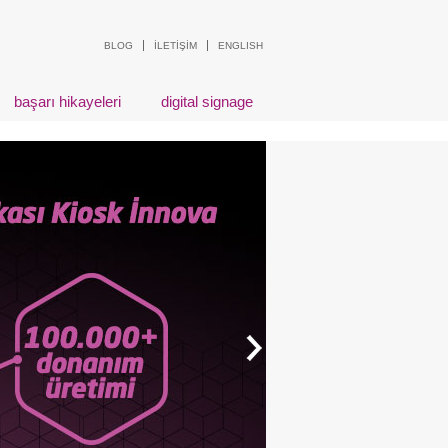
BLOG
İLETİŞİM
ENGLISH
başarı hikayeleri
digital signage