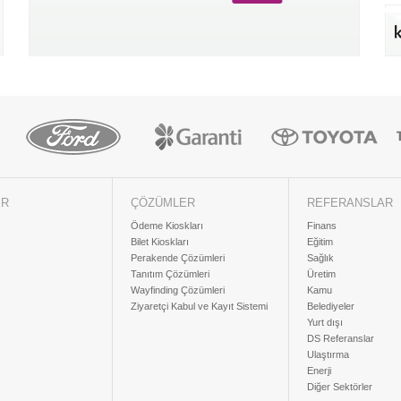
ER
ÇÖZÜMLER
REFERANSLAR
Ödeme Kioskları
Finans
Bilet Kioskları
Eğitim
Perakende Çözümleri
Sağlık
Tanıtım Çözümleri
Üretim
Wayfinding Çözümleri
Kamu
Ziyaretçi Kabul ve Kayıt Sistemi
Belediyeler
Yurt dışı
DS Referanslar
Ulaştırma
Enerji
Diğer Sektörler