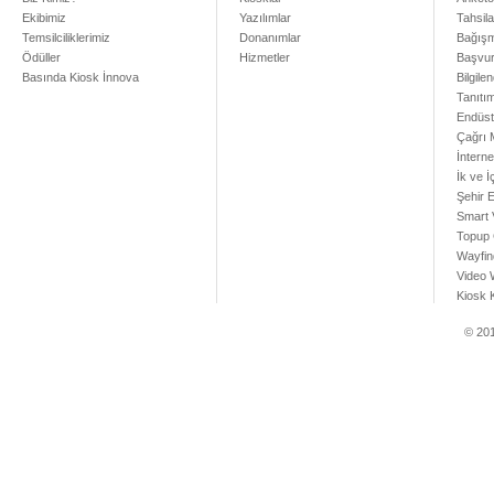
Ekibimiz
Yazılımlar
Tahsil
Temsilciliklerimiz
Donanımlar
Bağışm
Ödüller
Hizmetler
Başvur
Basında Kiosk İnnova
Bilgile
Tanıtı
Endüst
Çağrı 
İntern
İk ve İ
Şehir E
Smart V
Topup 
Wayfin
Video 
Kiosk 
© 201