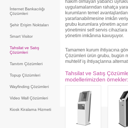
hâkim olmayan yabancı uyruklu 
uygulamalarından rahatça yarar
İnternet Bankacılığı
kurumların temel avantajlardan 
Çözümleri
yararlanabilmesine imkân veriy
grubu kurumlara yönetim açısın
Şehir Erişim Noktaları
yönetimini self servis cihazlar
yönetim imkânına kavuşuyor.
Smart Visitor
Tahsilat ve Satış
Tamamen kurum ihtiyacına göre 
Çözümleri
Çözümleri ürün grubu, bugün m
muhtelif iş ihtiyaçlarına alterna
Tanıtım Çözümleri
Tahsilat ve Satış Çözüml
Topup Çözümleri
modellerimizden örnekler
Wayfinding Çözümleri
Video Wall Çözümleri
Kiosk Kiralama Hizmeti