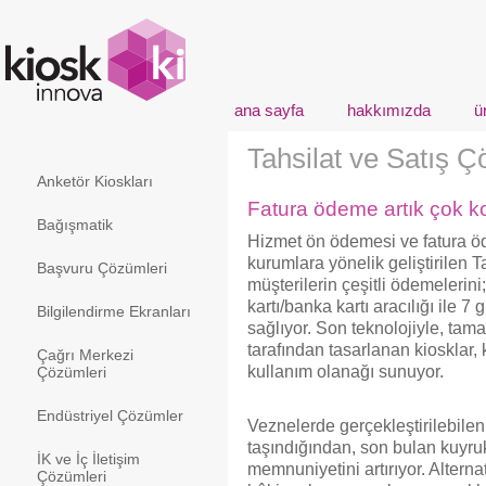
ana sayfa
hakkımızda
ü
Tahsilat ve Satış Ç
Anketör Kioskları
Fatura ödeme artık çok k
Bağışmatik
Hizmet ön ödemesi ve fatura öd
kurumlara yönelik geliştirilen 
Başvuru Çözümleri
müşterilerin çeşitli ödemelerin
kartı/banka kartı aracılığı ile 
Bilgilendirme Ekranları
sağlıyor. Son teknolojiyle, ta
tarafından tasarlanan kiosklar, 
Çağrı Merkezi
kullanım olanağı sunuyor.
Çözümleri
Endüstriyel Çözümler
Veznelerde gerçekleştirilebilen
taşındığından, son bulan kuyruk
İK ve İç İletişim
memnuniyetini artırıyor. Alternat
Çözümleri