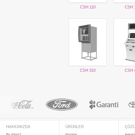
CSH 110
CSH 
CSH 310
CSH 
HAKKIMIZDA
ÜRÜNLER
ÇÖZ
Biz Kimiz?
Kiosklar
Anketö